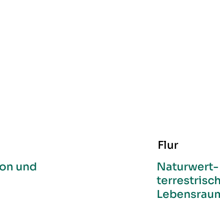
Flur
ion und
Naturwert-
terrestrisc
Lebensraum